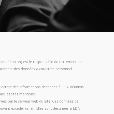
lde (Réunion) est le responsable du traitement au
raitement des données à caractère personnel
ollectent des informations destinées à EDA Réunion-
ans lesdites mentions.
érées par le serveur web du Site. Ces données de
pouvant excéder un an. Elles sont destinées à EDA