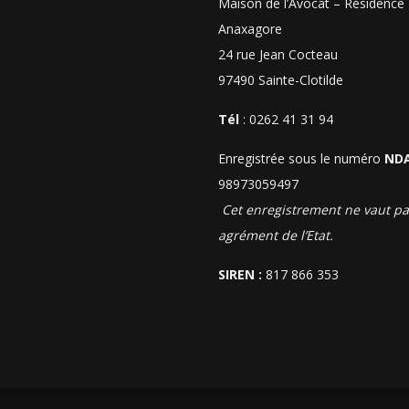
Maison de l’Avocat – Résidence
Anaxagore
24 rue Jean Cocteau
97490 Sainte-Clotilde
Tél
: 0262 41 31 94
Enregistrée sous le numéro
ND
98973059497
Cet enregistrement ne vaut pa
agrément de l’Etat.
SIREN :
817 866 353