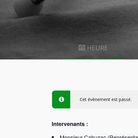
HEURE
3 décembre 2025 à 14 h 00 min
-
17 h 00
min
Cet évènement est passé.
Intervenants :
Monsieur Cahuzac (Représentan