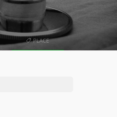
PLACE
50.00€