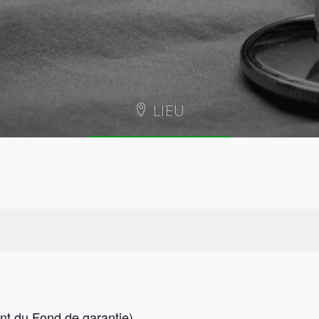
LIEU
Hotel Dina Morgabine
1 rue Issop Ravate
Saint-Denis
,
97400
Reunion
+ GOOGLE MAP
t du Fond de garantie)